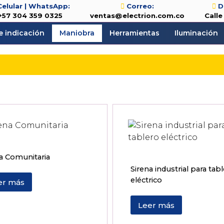
Celular | WhatsApp:
Correo:
D
+57 304 359 0325
ventas@electrion.com.co
Calle
e indicación
Maniobra
Herramientas
Iluminación
a Comunitaria
Sirena industrial para tab
eléctrico
er más
Leer más