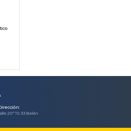
tico
s
Dirección:
alle 20ª 72-33 Belén
¡Atención en Línea!