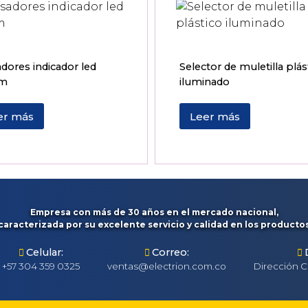
dores indicador led
Selector de muletilla plás
m
iluminado
er más
Leer más
Empresa con más de 30 años en el mercado nacional,
caracterizada por su excelente servicio y calidad en los producto
Celular:
Correo:
+57 304 359 0325
ventas@electrion.com.co
Dirección C