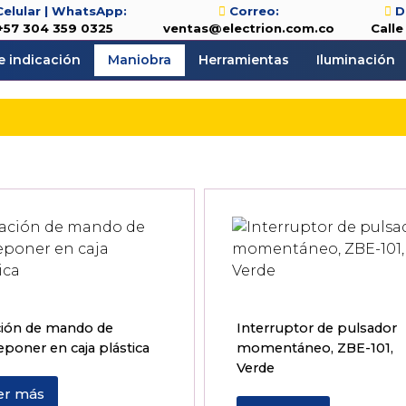
Celular | WhatsApp:
Correo:
D
+57 304 359 0325
ventas@electrion.com.co
Calle
e indicación
Maniobra
Herramientas
Iluminación
ción de mando de
Interruptor de pulsador
poner en caja plástica
momentáneo, ZBE-101,
Verde
er más